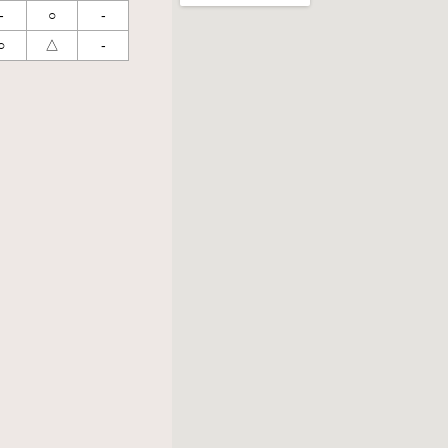
-
○
-
○
△
-