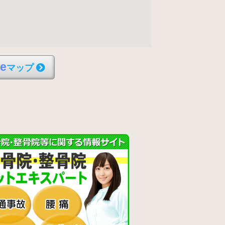
l
e
マップ