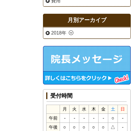
費用
月別アーカイブ
2018年
受付時間
月
火
水
木
金
土
日
-
-
-
-
-
○
-
午前
○
○
○
○
○
△
-
午後